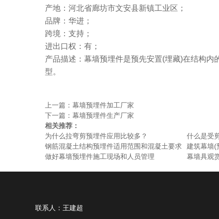
产地：河北省廊坊市文安县新镇工业区；
品牌：华进；
跨境：支持；
进出口权：有；
产品描述：幕墙预埋件是预先安置(埋藏)在结构内
型。
上一篇：幕墙预埋件加工厂家
下一篇：幕墙预埋件生产厂家
相关推荐：
为什么拉弯剪预埋件应用比较多？
什么是受
钢筋混凝土结构预埋件适用范围和混凝土要求
建筑幕墙(
做好幕墙预埋件施工现场和人员管理
幕墙具观
联系人：王建超