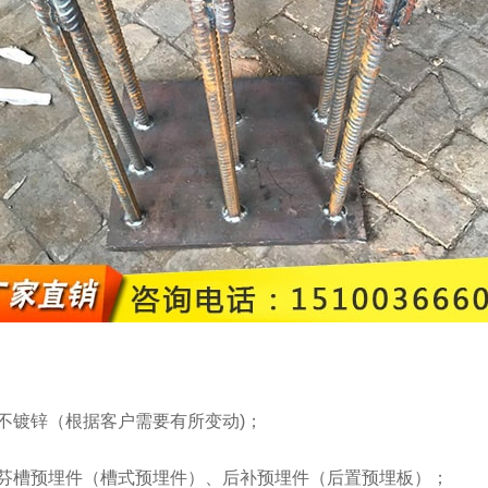
不镀锌（根据客户需要有所变动)；
芬槽预埋件（槽式预埋件）、后补预埋件（后置预埋板）；