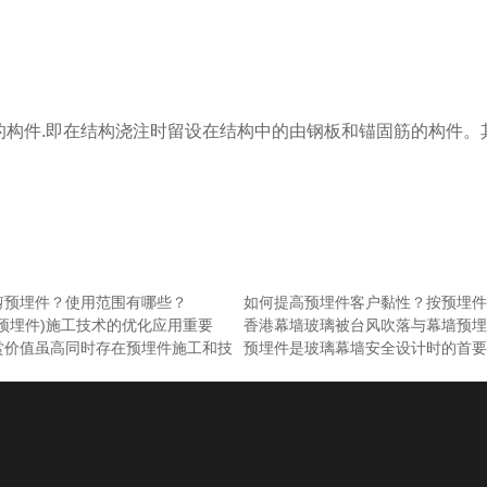
的构件.即在结构浇注时留设在结构中的由钢板和锚固筋的构件。
剪预埋件？使用范围有哪些？
如何提高预埋件客户黏性？按预埋件
预埋件)施工技术的优化应用重要
香港幕墙玻璃被台风吹落与幕墙预埋
赏价值虽高同时存在预埋件施工和技
预埋件是玻璃幕墙安全设计时的首要